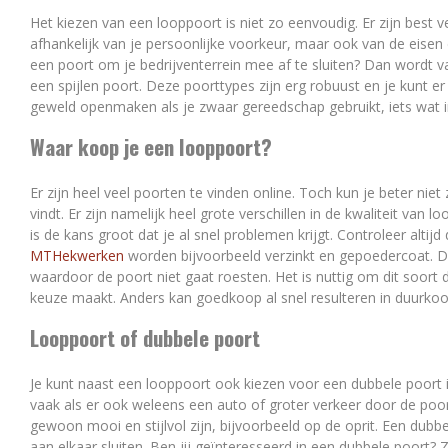
Het kiezen van een looppoort is niet zo eenvoudig. Er zijn best ve
afhankelijk van je persoonlijke voorkeur, maar ook van de eisen 
een poort om je bedrijventerrein mee af te sluiten? Dan wordt 
een spijlen poort. Deze poorttypes zijn erg robuust en je kunt e
geweld openmaken als je zwaar gereedschap gebruikt, iets wat in
Waar koop je een looppoort?
Er zijn heel veel poorten te vinden online. Toch kun je beter nie
vindt. Er zijn namelijk heel grote verschillen in de kwaliteit van
is de kans groot dat je al snel problemen krijgt. Controleer alti
MTHekwerken
worden bijvoorbeeld verzinkt en gepoedercoat. D
waardoor de poort niet gaat roesten. Het is nuttig om dit soort 
keuze maakt. Anders kan goedkoop al snel resulteren in duurkoo
Looppoort of dubbele poort
Je kunt naast een looppoort ook kiezen voor een dubbele poort 
vaak als er ook weleens een auto of groter verkeer door de po
gewoon mooi en stijlvol zijn, bijvoorbeeld op de oprit. Een dubb
aan elkaar sluiten. Ben jij geïnteresseerd in een dubbele poort? Z