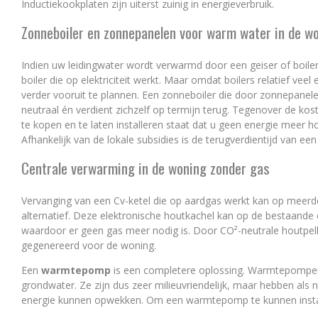
Inductiekookplaten zijn uiterst zuinig in energieverbruik.
Zonneboiler en zonnepanelen voor warm water in de w
Indien uw leidingwater wordt verwarmd door een geiser of boile
boiler die op elektriciteit werkt. Maar omdat boilers relatief veel
verder vooruit te plannen. Een zonneboiler die door zonnepanele
neutraal én verdient zichzelf op termijn terug. Tegenover de ko
te kopen en te laten installeren staat dat u geen energie meer 
Afhankelijk van de lokale subsidies is de terugverdientijd van een
Centrale verwarming in de woning zonder gas
Vervanging van een Cv-ketel die op aardgas werkt kan op meer
alternatief. Deze elektronische houtkachel kan op de bestaand
waardoor er geen gas meer nodig is. Door CO²-neutrale houtpell
gegenereerd voor de woning.
Een
warmtepomp
is een completere oplossing. Warmtepompen 
grondwater. Ze zijn dus zeer milieuvriendelijk, maar hebben als 
energie kunnen opwekken. Om een warmtepomp te kunnen instal