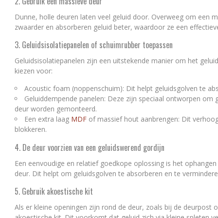
2. Gebruik een massieve deur
Dunne, holle deuren laten veel geluid door. Overweeg om een ma
zwaarder en absorberen geluid beter, waardoor ze een effectiev
3. Geluidsisolatiepanelen of schuimrubber toepassen
Geluidsisolatiepanelen zijn een uitstekende manier om het geluid
kiezen voor:
Acoustic foam (noppenschuim): Dit helpt geluidsgolven te ab
Geluiddempende panelen: Deze zijn speciaal ontworpen om g
deur worden gemonteerd.
Een extra laag
MDF
of massief hout aanbrengen: Dit verhoogt
blokkeren.
4. De deur voorzien van een geluidswerend gordijn
Een eenvoudige en relatief goedkope oplossing is het ophangen
deur. Dit helpt om geluidsgolven te absorberen en te vermindere
5. Gebruik akoestische kit
Als er kleine openingen zijn rond de deur, zoals bij de deurpost 
akoestische kit. Dit voorkomt dat geluid zich via kleine spleten ve