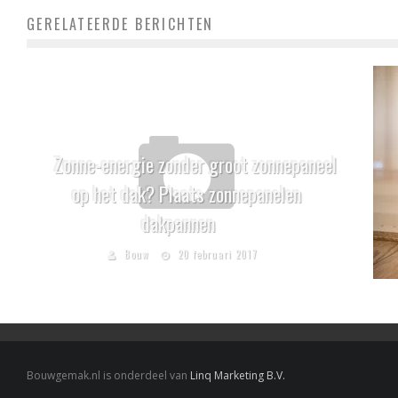
GERELATEERDE BERICHTEN
Zonne-energie zonder groot zonnepaneel
op het dak? Plaats zonnepanelen
dakpannen
Bouw
20 februari 2017
Bouwgemak.nl is onderdeel van
Linq Marketing B.V.