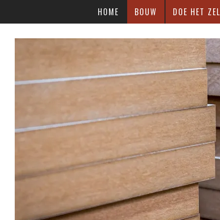
HOME
BOUW
DOE HET ZEL