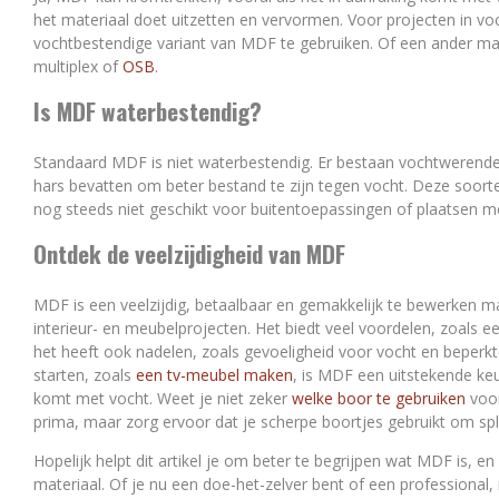
het materiaal doet uitzetten en vervormen. Voor projecten in v
vochtbestendige variant van MDF te gebruiken. Of een ander mate
multiplex of
OSB
.
Is MDF waterbestendig?
Standaard MDF is niet waterbestendig. Er bestaan vochtwerende 
hars bevatten om beter bestand te zijn tegen vocht. Deze soorten
nog steeds niet geschikt voor buitentoepassingen of plaatsen m
Ontdek de veelzijdigheid van MDF
MDF is een veelzijdig, betaalbaar en gemakkelijk te bewerken ma
interieur- en meubelprojecten. Het biedt veel voordelen, zoals 
het heeft ook nadelen, zoals gevoeligheid voor vocht en beperkte
starten, zoals
een tv-meubel maken
, is MDF een uitstekende keu
komt met vocht. Weet je niet zeker
welke boor te gebruiken
voor
prima, maar zorg ervoor dat je scherpe boortjes gebruikt om sp
Hopelijk helpt dit artikel je om beter te begrijpen wat MDF is, en
materiaal. Of je nu een doe-het-zelver bent of een professional,