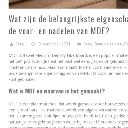
Wat zijn de belangrijkste eigensch
de voor- en nadelen van MDF?
Bouw
13 september 2024
Bouw
,
Bouwmaterialen
,
Do
MDF, oftewel Medium-Density Fiberboard, is een populair materia
het-zelf-projecten. Je hebt het vast wel eens gezien of gebruikt 
inrichten van je huis. Maar wat maakt MDF nu zo’n aantrekkelijk
je de belangrijkste eigenschappen van MDF. De voor- en nadel
kunt gebruiken.
Wat is MDF en waarvan is het gemaakt?
MDF is een plaatmateriaal dat wordt gemaakt door houtvezels 
een lijm of hars. Het materiaal wordt vervolgens verwarmd en s
het is samengesteld uit fijne houtvezels, heeft MDF een gladd
natuurlijke onregelmatigheden die je bij massief hout vaak teg
toepassingen waarbij een glad oppervlak gewenst is, zoals bij het