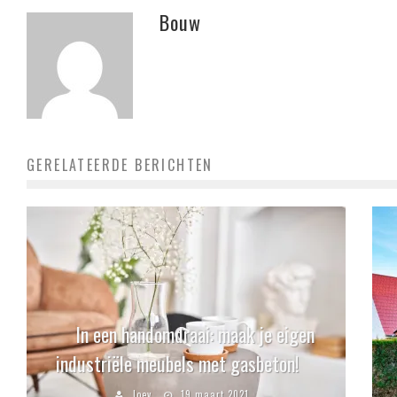
Bouw
GERELATEERDE BERICHTEN
In een handomdraai: maak je eigen
industriële meubels met gasbeton!
Joey
19 maart 2021