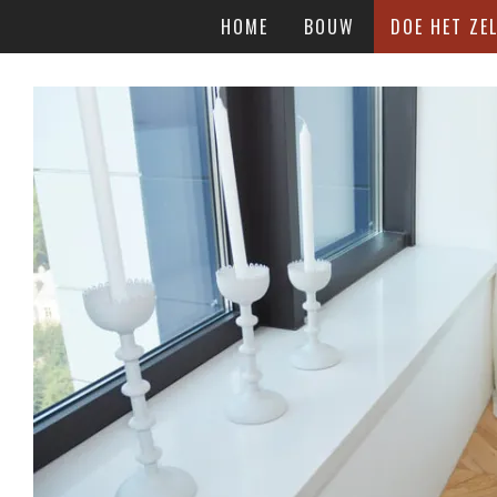
HOME
BOUW
DOE HET ZEL