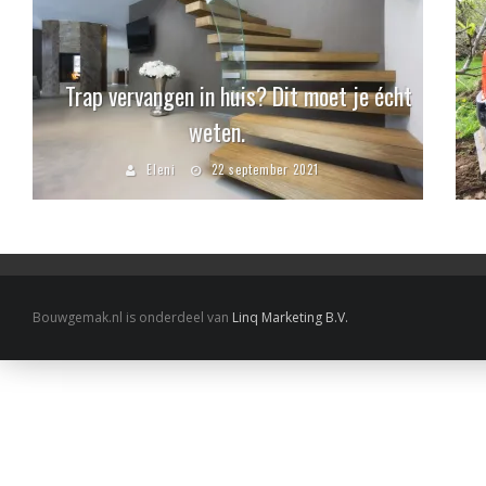
Trap vervangen in huis? Dit moet je écht
weten.
Eleni
22 september 2021
Bouwgemak.nl is onderdeel van
Linq Marketing B.V.