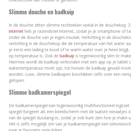
Slimme douche en badkuip
In de douche zitten slimme technieken veelal in de douchekop.
internet
heb je razendsnel internet, zodat je je smartphone of ta
onder de douche van je eigen muziek. Verlichting in de douchekop
verlichting in de douchekop die de temperatuur van het water 
je eerst een lading te koud of te warm water over je heen krijgt. 
op temperatuur is. Ook de
badkuip
is tegenwoordig slim te maken
Hiermee wordt de badkuip verbonden met een app op je tablet of
watertemperatuur moet zijn, tot hoever de badkuip gevuld mo
worden. Luxe, slimme badkuipen beschikken zelfs over een reinig
gelopen.
Slimme badkamerspiegel
De badkamerspiegel kan tegenwoordig multifunctioneel ingezet w
spiegel fungeert als een beeldscherm met de laatste nieuwtjes of
van de spiegel dusdanig in, zodat je ook kunt zien hoe je make-up 
Het is zelfs mogelijk om van je badkamerspiegel een televisies
naar je favoriete serie kijken.