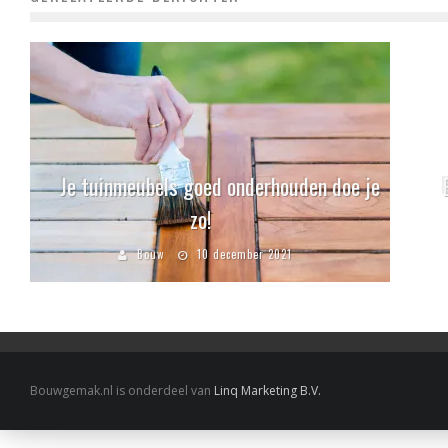
Je tuinmeubels goed onderhouden doe je
zo!
Bouw
10 december 2021
Bouwgemak.nl is onderdeel van
Linq Marketing B.V.