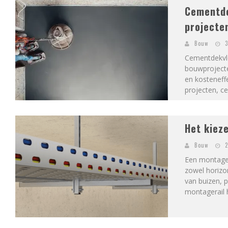
Cementde
projecte
Bouw
3
Cementdekvloe
bouwprojecte
en kosteneff
projecten, c
Het kiez
Bouw
2
Een montager
zowel horizon
van buizen, p
montagerail h