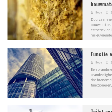
bouwmate
Bouw
2
Duurzaamheid
bouwsector. 
esthetiek en 
milieuvriendel
Functie 
Bouw
2
Een brandmeld
brandveiligh
dat brandmel
functioneren,
Toilet ve