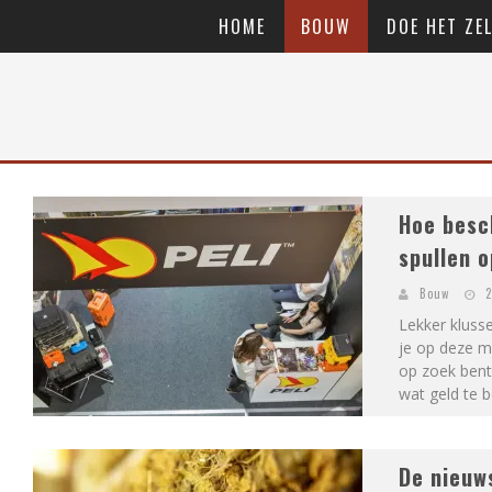
HOME
BOUW
DOE HET ZEL
Hoe besc
spullen 
Bouw
2
Lekker klusse
je op deze m
op zoek bent.
wat geld te be
De nieuw