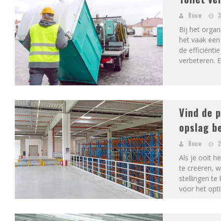
Bouw
3
Bij het organ
het vaak een 
de efficiënt
verbeteren. E
Vind de p
opslag b
Bouw
2
Als je ooit 
te creëren, w
stellingen te
voor het opti