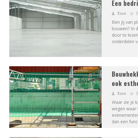
Een bedr
Bouw
2
Ben jij van p
bouwen? In da
door te lezen
onderdelen v
Bouwhekk
ook esth
Bouw
3
Waar zie je 
wegen waar w
evenementenl
dan een func