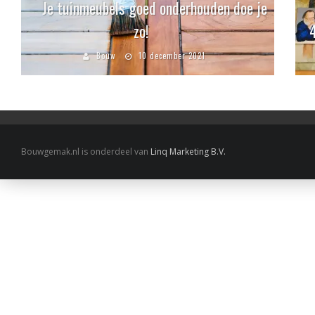
Je tuinmeubels goed onderhouden doe je
zo!
Bouw
10 december 2021
Bouwgemak.nl is onderdeel van
Linq Marketing B.V.