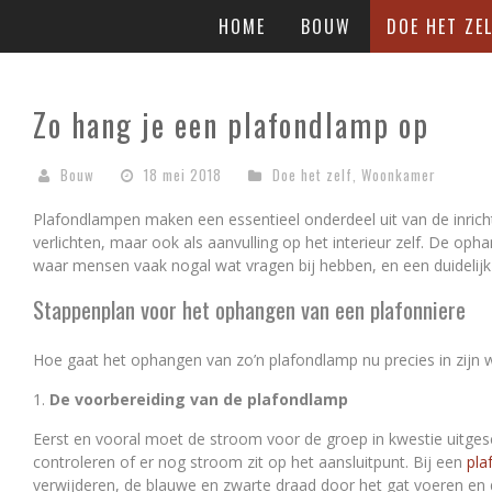
HOME
BOUW
DOE HET ZEL
Zo hang je een plafondlamp op
Bouw
18 mei 2018
Doe het zelf
,
Woonkamer
Plafondlampen maken een essentieel onderdeel uit van de inrich
verlichten, maar ook als aanvulling op het interieur zelf. De op
waar mensen vaak nogal wat vragen bij hebben, en een duidelij
Stappenplan voor het ophangen van een plafonniere
Hoe gaat het ophangen van zo’n plafondlamp nu precies in zijn w
De voorbereiding van de plafondlamp
Eerst en vooral moet de stroom voor de groep in kwestie uitgesch
controleren of er nog stroom zit op het aansluitpunt. Bij een
pla
verwijderen, de blauwe en zwarte draad door het gat voeren en d