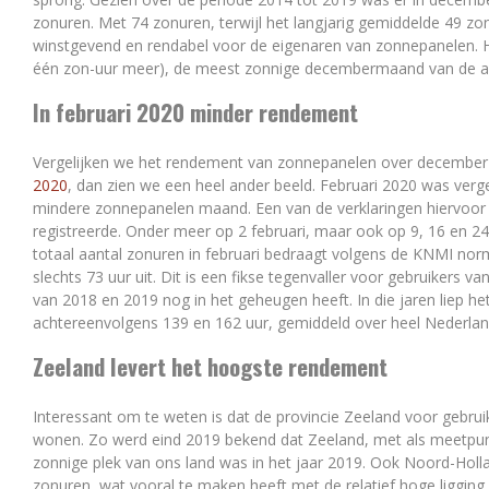
zonuren. Met 74 zonuren, terwijl het langjarig gemiddelde 49 
winstgevend en rendabel voor de eigenaren van zonnepanelen.
één zon-uur meer), de meest zonnige decembermaand van de afg
In februari 2020 minder rendement
Vergelijken we het rendement van zonnepanelen over decembe
2020
, dan zien we een heel ander beeld. Februari 2020 was ver
mindere zonnepanelen maand. Een van de verklaringen hiervoor 
registreerde. Onder meer op 2 februari, maar ook op 9, 16 en 24
totaal aantal zonuren in februari bedraagt volgens de KNMI nor
slechts 73 uur uit. Dit is een fikse tegenvaller voor gebruikers
van 2018 en 2019 nog in het geheugen heeft. In die jaren liep h
achtereenvolgens 139 en 162 uur, gemiddeld over heel Nederla
Zeeland levert het hoogste rendement
Interessant om te weten is dat de provincie Zeeland voor gebru
wonen. Zo werd eind 2019 bekend dat Zeeland, met als meetpunt
zonnige plek van ons land was in het jaar 2019. Ook Noord-Holl
zonuren, wat vooral te maken heeft met de relatief hoge ligging