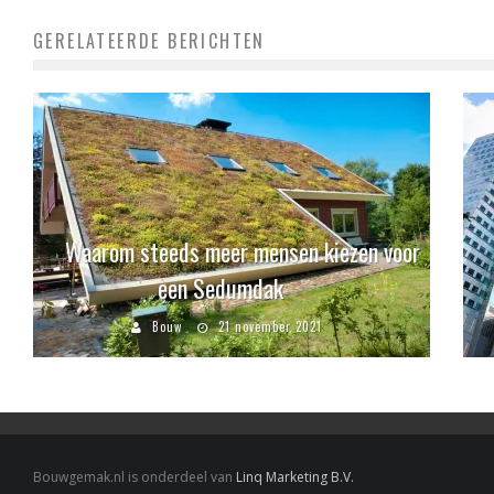
GERELATEERDE BERICHTEN
Waarom steeds meer mensen kiezen voor
een Sedumdak
Bouw
21 november 2021
Bouwgemak.nl is onderdeel van
Linq Marketing B.V.