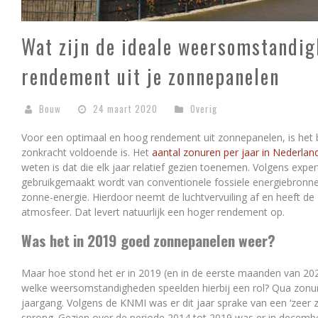
Wat zijn de ideale weersomstandig
rendement uit je zonnepanelen
Bouw
24 maart 2020
Overig
Voor een optimaal en hoog rendement uit zonnepanelen, is het b
zonkracht voldoende is. Het
aantal zonuren per jaar in Nederlan
weten is dat die elk jaar relatief gezien toenemen. Volgens expe
gebruikgemaakt wordt van conventionele fossiele energiebronnen
zonne-energie. Hierdoor neemt de luchtvervuiling af en heeft d
atmosfeer. Dat levert natuurlijk een hoger rendement op.
Was het in 2019 goed zonnepanelen weer?
Maar hoe stond het er in 2019 (en in de eerste maanden van 2
welke weersomstandigheden speelden hierbij een rol? Qua zonur
jaargang. Volgens de KNMI was er dit jaar sprake van een ‘zeer
sprong. Gezien over de periode 2014 tot 2019 was er in decembe