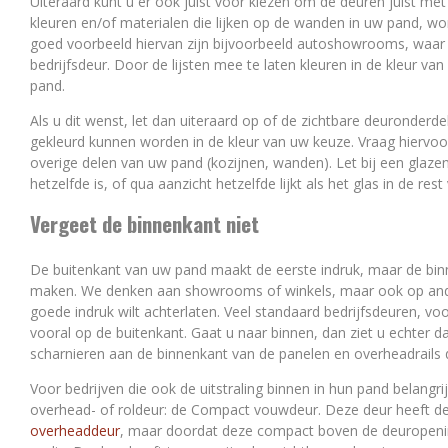
Uiteraard kunt u er ook juist voor kiezen om de deuren juist me
kleuren en/of materialen die lijken op de wanden in uw pand, w
goed voorbeeld hiervan zijn bijvoorbeeld autoshowrooms, waar 
bedrijfsdeur. Door de lijsten mee te laten kleuren in de kleur va
pand.
Als u dit wenst, let dan uiteraard op of de zichtbare deuronderde
gekleurd kunnen worden in de kleur van uw keuze. Vraag hiervoor
overige delen van uw pand (kozijnen, wanden). Let bij een glazen
hetzelfde is, of qua aanzicht hetzelfde lijkt als het glas in de re
Vergeet de binnenkant niet
De buitenkant van uw pand maakt de eerste indruk, maar de binn
maken. We denken aan showrooms of winkels, maar ook op and
goede indruk wilt achterlaten. Veel standaard bedrijfsdeuren, voo
vooral op de buitenkant. Gaat u naar binnen, dan ziet u echter d
scharnieren aan de binnenkant van de panelen en overheadrails di
Voor bedrijven die ook de uitstraling binnen in hun pand belangri
overhead- of roldeur: de Compact vouwdeur. Deze deur heeft de
overheaddeur
, maar doordat deze compact boven de deuropenin