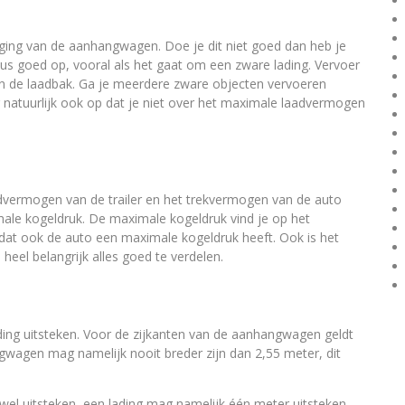
igging van de aanhangwagen. Doe je dit niet goed dan heb je
r dus goed op, vooral als het gaat om een zware lading. Vervoer
van de laadbak. Ga je meerdere zware objecten vervoeren
 natuurlijk ook op dat je niet over het maximale laadvermogen
aadvermogen van de trailer en het trekvermogen van de auto
ale kogeldruk. De maximale kogeldruk vind je op het
 dat ook de auto een maximale kogeldruk heeft. Ook is het
 heel belangrijk alles goed te verdelen.
ng uitsteken. Voor de zijkanten van de aanhangwagen geldt
wagen mag namelijk nooit breder zijn dan 2,55 meter, dit
el uitsteken, een lading mag namelijk één meter uitsteken.