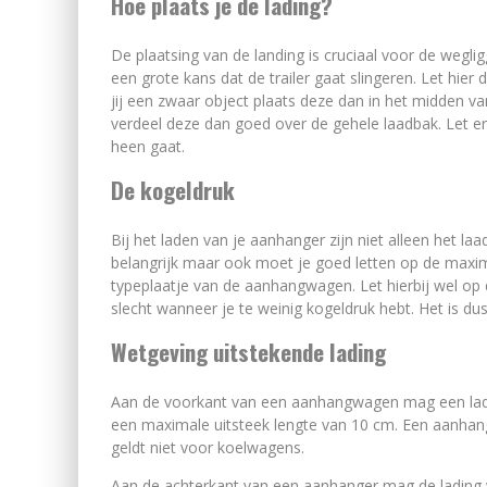
Hoe plaats je de lading?
De plaatsing van de landing is cruciaal voor de wegl
een grote kans dat de trailer gaat slingeren. Let hie
jij een zwaar object plaats deze dan in het midden 
verdeel deze dan goed over de gehele laadbak. Let er
heen gaat.
De kogeldruk
Bij het laden van je aanhanger zijn niet alleen het l
belangrijk maar ook moet je goed letten op de maxim
typeplaatje van de aanhangwagen. Let hierbij wel op
slecht wanneer je te weinig kogeldruk hebt. Het is dus
Wetgeving uitstekende lading
Aan de voorkant van een aanhangwagen mag een ladi
een maximale uitsteek lengte van 10 cm. Een aanhang
geldt niet voor koelwagens.
Aan de achterkant van een aanhanger mag de lading w