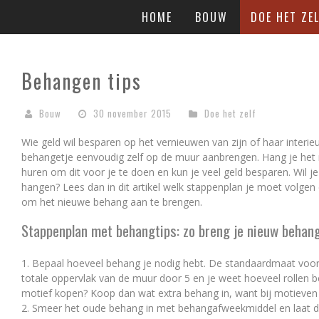
HOME
BOUW
DOE HET ZEL
Behangen tips
Bouw
30 november 2015
Doe het zelf
Wie geld wil besparen op het vernieuwen van zijn of haar interie
behangetje eenvoudig zelf op de muur aanbrengen. Hang je het 
huren om dit voor je te doen en kun je veel geld besparen. Wil 
hangen? Lees dan in dit artikel welk stappenplan je moet volge
om het nieuwe behang aan te brengen.
Stappenplan met behangtips: zo breng je nieuw behan
1. Bepaal hoeveel behang je nodig hebt. De standaardmaat voor 
totale oppervlak van de muur door 5 en je weet hoeveel rollen
motief kopen? Koop dan wat extra behang in, want bij motieven 
2. Smeer het oude behang in met behangafweekmiddel en laat di