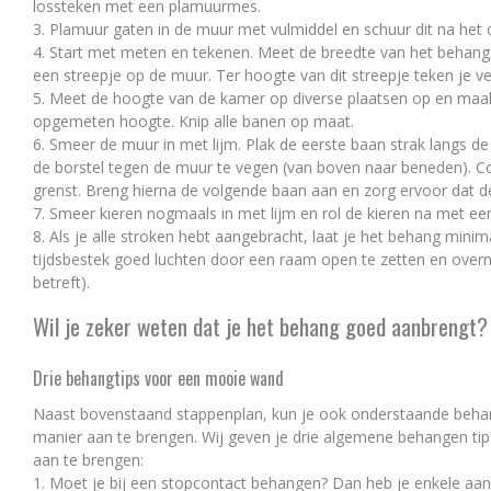
lossteken met een plamuurmes.
3. Plamuur gaten in de muur met vulmiddel en schuur dit na het
4. Start met meten en tekenen. Meet de breedte van het behang, 
een streepje op de muur. Ter hoogte van dit streepje teken je ve
5. Meet de hoogte van de kamer op diverse plaatsen op en maa
opgemeten hoogte. Knip alle banen op maat.
6. Smeer de muur in met lijm. Plak de eerste baan strak langs de
de borstel tegen de muur te vegen (van boven naar beneden). Co
grenst. Breng hierna de volgende baan aan en zorg ervoor dat de
7. Smeer kieren nogmaals in met lijm en rol de kieren na met een
8. Als je alle stroken hebt aangebracht, laat je het behang minim
tijdsbestek goed luchten door een raam open te zetten en overn
betreft).
Wil je zeker weten dat je het behang goed aanbrengt?
Drie behangtips voor een mooie wand
Naast bovenstaand stappenplan, kun je ook onderstaande behan
manier aan te brengen. Wij geven je drie algemene behangen t
aan te brengen:
1. Moet je bij een stopcontact behangen? Dan heb je enkele aan